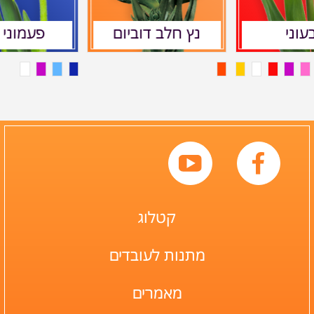
עוני
נץ חלב דוביום
פעמוני 
קטלוג
מתנות לעובדים
מאמרים