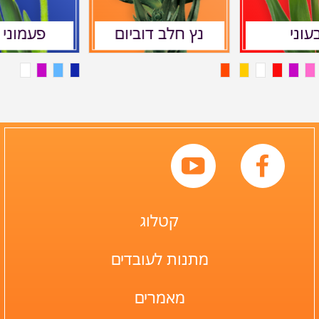
עוני
נץ חלב דוביום
פעמוני 
קטלוג
מתנות לעובדים
מאמרים