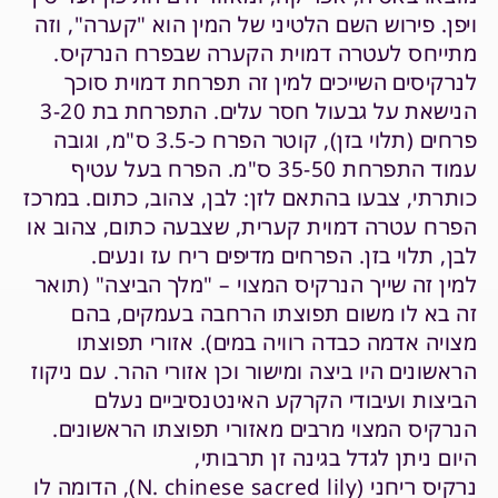
ויפן. פירוש השם הלטיני של המין הוא "קערה", וזה
מתייחס לעטרה דמוית הקערה שבפרח הנרקיס.
לנרקיסים השייכים למין זה תפרחת דמוית סוכך
הנישאת על גבעול חסר עלים. התפרחת בת 3-20
פרחים (תלוי בזן), קוטר הפרח כ-3.5 ס"מ, וגובה
עמוד התפרחת 35-50 ס"מ. הפרח בעל עטיף
כותרתי, צבעו בהתאם לזן: לבן, צהוב, כתום. במרכז
הפרח עטרה דמוית קערית, שצבעה כתום, צהוב או
לבן, תלוי בזן. הפרחים מדיפים ריח עז ונעים.
למין זה שייך הנרקיס המצוי – "מלך הביצה" (תואר
זה בא לו משום תפוצתו הרחבה בעמקים, בהם
מצויה אדמה כבדה רוויה במים). אזורי תפוצתו
הראשונים היו ביצה ומישור וכן אזורי ההר. עם ניקוז
הביצות ועיבודי הקרקע האינטנסיביים נעלם
הנרקיס המצוי מרבים מאזורי תפוצתו הראשונים.
היום ניתן לגדל בגינה זן תרבותי,
נרקיס ריחני (N. chinese sacred lily), הדומה לו