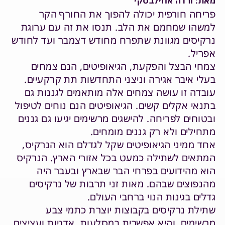
מאת: ורדה אוזילבסקי
הזמנות לעסק
פריחה חורפית יכולה להפוך את החורף הקר
למשהו שמחמם את הלב. תנסו את זה עם ערוגת
מגזין גינון
נרקיסים מגוונת שתפרח מחודש דצמבר ועד לחודש
אפריל.
צמחי הבצל והפקעת, הגיאופיטים, הנם צמחים
בעלי איבר אגירה וניצני התחדשות תת קרקעיים.
עובדה זו עושה צמחים אלה מותאמים לגננות גם
בתנאי אקלים קשים. הגיאופיטים הנם נוחים לטיפול
ובטוחים לפריחה. להישגים מרשימים יגיעו גם גננים
מתחילים ולא רק גננים מומחים.
אחד ממיני הגיאופיטים שקל לגדלם הוא הנרקיס,
המתאים לשתילה כמעט בכל אזורי הארץ. הנרקיס
הוא מהידועים בפרחי הבר שבארץ ובעבר היה
מהנפוצים שבהם. מאות זני תרבות של נרקיסים
גדלים בגינות הנוי ברחבי העולם.
שתילת נרקיסים בקבוצות יוצרת כתמי צבע
מרשימים, והיא אפשרית במסלעות, אדניות ועציצים