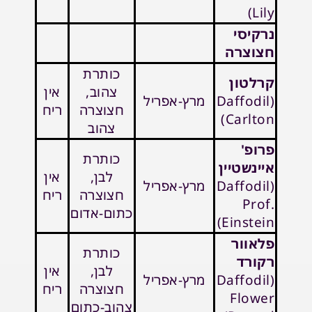
Lily)
נרקיסי
חצוצרה
כותרת
קרלטון
צהוב,
אין
(Daffodil
מרץ-אפריל
חצוצרה
ריח
Carlton)
צהוב
פרופ'
כותרת
איינשטיין
לבן,
אין
(Daffodil
מרץ-אפריל
חצוצרה
ריח
Prof.
כתום-אדום
Einstein)
פלאוור
כותרת
רקורד
לבן,
אין
(Daffodil
מרץ-אפריל
חצוצרה
ריח
Flower
צהוב-כתום