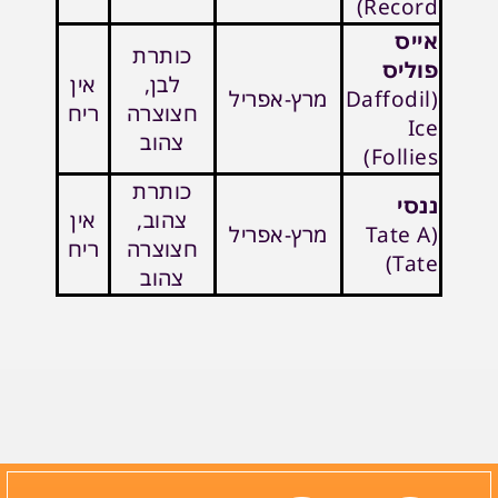
Record)
אייס
כותרת
פוליס
לבן,
אין
(Daffodil
מרץ-אפריל
חצוצרה
ריח
Ice
צהוב
Follies)
כותרת
ננסי
צהוב,
אין
(Tate A
מרץ-אפריל
חצוצרה
ריח
Tate)
צהוב