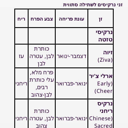
זני נרקיסים לשתילה סתווית
זן
עונת פריחה
צבע הפרח
ריח
נרקיסי
טזטה
כותרת
זיוה
דצמבר-ינואר
לבן, עטרה
עז
(Ziva)
לבן
פרח מלא,
ארלי צ'יר
עלי כותרת
(Early
ינואר-פברואר
ריחני
רבים,
Cheer)
לבן-צהוב
נרקיס
ריחני
כותרת
(Chinese
ינואר-פברואר
לבן, עטרה
ריחני
Sacred
צהוב