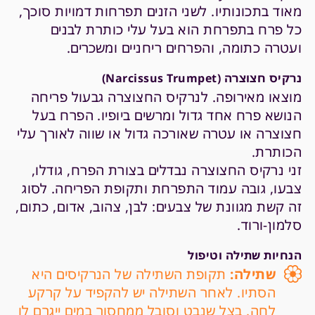
מאוד בתכונותיו. לשני הזנים תפרחות דמויות סוכך,
כל פרח בתפרחת הוא בעל עלי כותרת לבנים
ועטרה כתומה, והפרחים ריחניים ומשכרים.
נרקיס חצוצרה (Narcissus Trumpet)
מוצאו מאירופה. לנרקיס החצוצרה גבעול פריחה
הנושא פרח אחד גדול ומרשים ביופיו. הפרח בעל
חצוצרה או עטרה שאורכה גדול או שווה לאורך עלי
הכותרת.
זני נרקיס החצוצרה נבדלים בצורת הפרח, גודלו,
צבעו, גובה עמוד התפרחת ותקופת הפריחה. לסוג
זה קשת מגוונת של צבעים: לבן, צהוב, אדום, כתום,
סלמון-ורוד.
הנחיות שתילה וטיפול
שתילה:
תקופת השתילה של הנרקיסים היא
הסתיו. לאחר השתילה יש להקפיד על קרקע
לחה. בצל שנבט וסובל ממחסור במים ייגרם לו