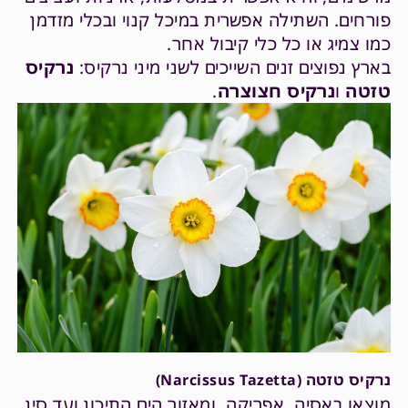
פורחים. השתילה אפשרית במיכל קנוי ובכלי מזדמן
כמו צמיג או כל כלי קיבול אחר.
בארץ נפוצים זנים השייכים לשני מיני נרקיס:
נרקיס
טזטה
ו
נרקיס חצוצרה
.
נרקיס טזטה (Narcissus Tazetta)
מוצאו באסיה, אפריקה, ומאזור הים התיכון ועד סין