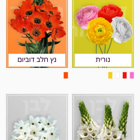
זוהרת
מסעיר
מפעימה
מאיר
נורית
נץ חלב דוביום
לבן
לבן
מרגיע
נדיר