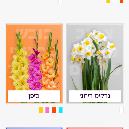
צהוב
כובש
מפתה
ססגוני
מושלם
מגונדר
נרקיס ריחני
סיפן