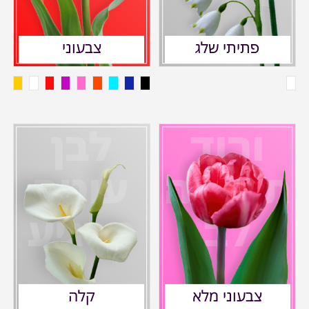
פתיתי שלג
צבעוני
ורוד
לבן
תשוקה
עוטף
לב
מרגיע
צבעוני מלא
קלה