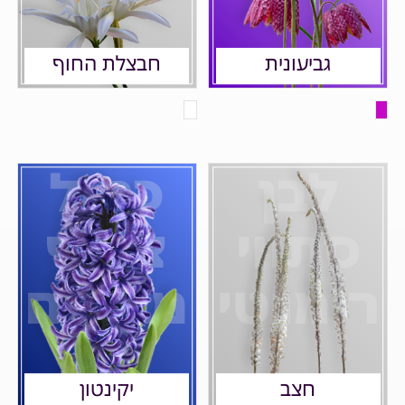
גביעונית
חבצלת החוף
לבן
כחול
סתווי
צפוף
רומנטי
מבושם
חצב
יקינטון