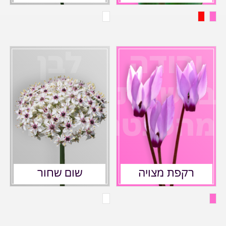
ורודה
לבן
ביישנית
חגיגי
מהפנטת
פורח
רקפת מצויה
שום שחור