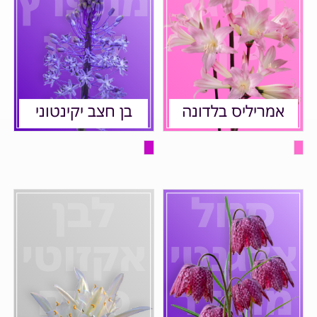
חגיגי
מתפרץ
כיף
עדין
אמריליס בלדונה
בן חצב יקינטוני
סגול
לבן
אלגנטי
אקזוטי
מהודר
פורח