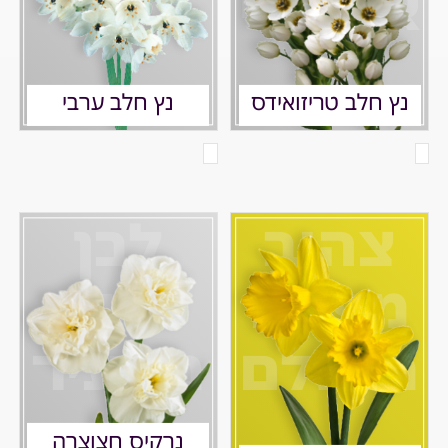
אלגנטי
יפה
נץ חלב טריזואידס
נץ חלב ערבי
צהוב
לבן
מפתה
חגיגי
מושלם
מסעיר
נרקיס חצוצרה