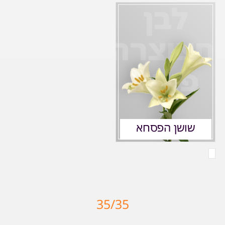
לבן
חצוצרה
פורח
שושן הפסחא
35/35