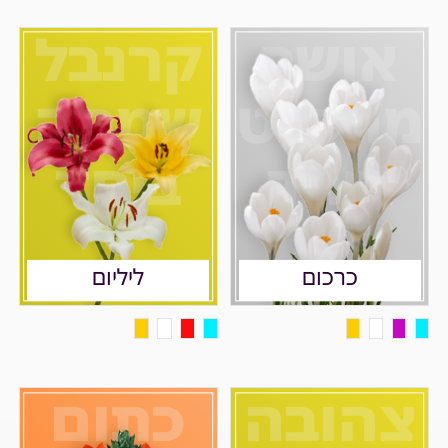
אושר
קרנבל
מהפנט
שמחה
ביחד
ביחד
כרכום
ליליום
צהובה
כתום