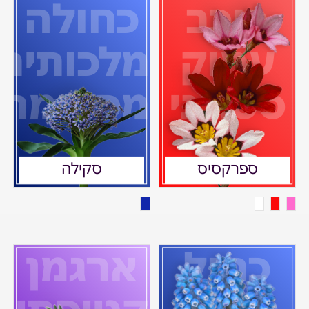
כוכב
כחולה
עמוק
מלכותית
ססגוני
מפעימה
ספרקסיס
סקילה
כחול
ארגמן