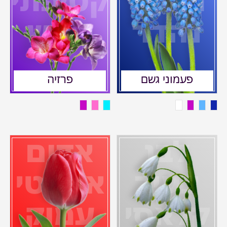
מיוחד
קטיפתי
נהדר
כובש
פעמוני גשם
פרזיה
לבן
אדום
צעיר
אקזוטי
קלאסי
עמוק