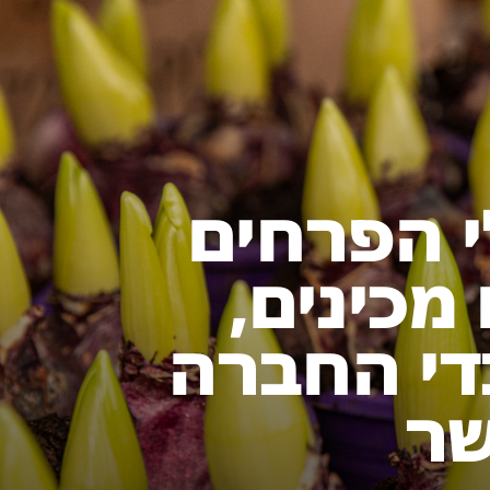
י הפרחים
מכינים,
די החברה
שר