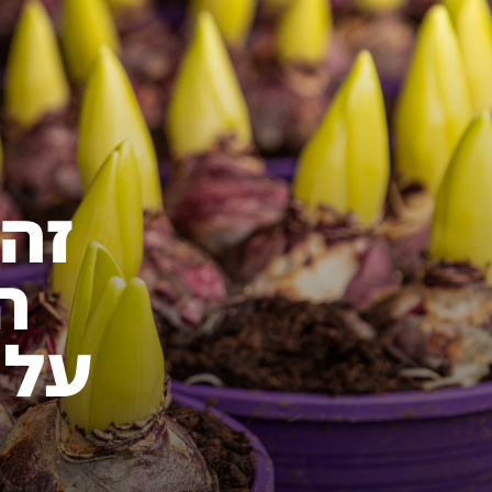
זהי
ה
עלו