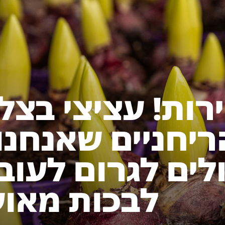
רות! עציצי בצל
ריחניים שאנחנו 
לים לגרום לעוב
לבכות מאו