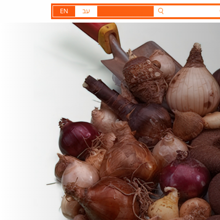
עב
EN