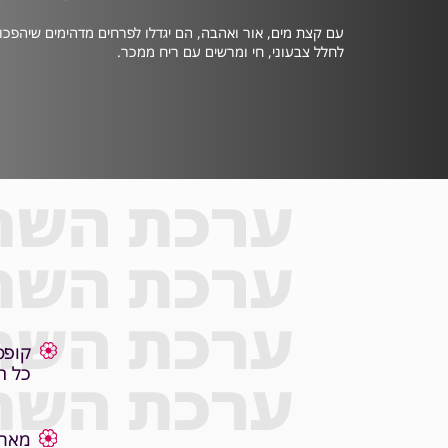
חזרו אליי
דחוף
עם קצת מים, אור ואהבה, הם יגדלו לפרחים מדהימים שיהפכו
לחלל צבעוני, חי ומרשים עם ריח ממכר.
asau@asa.co.il
או התקשרו
08-857-4733
ערכת השתי
ערכת השתי
ערכת השתי
קופס
קופס
חלל 
כל ח
ערכת השתי
מארז
מארז